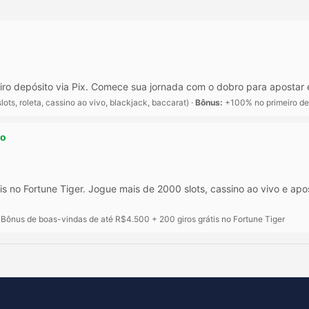
o depósito via Pix. Comece sua jornada com o dobro para apostar e
lots, roleta, cassino ao vivo, blackjack, baccarat) ·
Bônus:
+100% no primeiro dep
ro
s no Fortune Tiger. Jogue mais de 2000 slots, cassino ao vivo e a
Bônus de boas-vindas de até R$4.500 + 200 giros grátis no Fortune Tiger