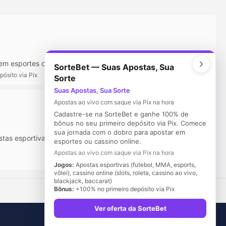
m esportes ou cassino online.
SorteBet — Suas Apostas, Sua
ósito via Pix
Sorte
Suas Apostas, Sua Sorte
Apostas ao vivo com saque via Pix na hora
Cadastre-se na SorteBet e ganhe 100% de
bônus no seu primeiro depósito via Pix. Comece
sua jornada com o dobro para apostar em
postas esportivas com saque PIX processado em média em 8
esportes ou cassino online.
Apostas ao vivo com saque via Pix na hora
Jogos:
Apostas esportivas (futebol, MMA, esports,
vôlei), cassino online (slots, roleta, cassino ao vivo,
blackjack, baccarat)
Bônus:
+100% no primeiro depósito via Pix
Ver oferta da SorteBet