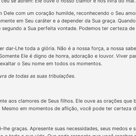
céu se abrem: Ele ouve o nosso clamor e nos livra do mal.
 Dele com um coração humilde, reconhecendo o Seu amor,
lenamente em Seu caráter e a depender da Sua graça. Quan
 segundo a Sua perfeita vontade. Podemos ter certeza de 
r dar-Lhe toda a glória. Não é a nossa força, a nossa sa
 Somente Ele é digno de honra, adoração e louvor. Viver p
e exaltar o Seu nome em todos os momentos.
vra de todas as suas tribulações.
nte aos clamores de Seus filhos. Ele ouve as orações que 
. Mesmo em momentos de aflição, você pode ter certeza de
dê-lhe graças. Apresente suas necessidades, seus medos e